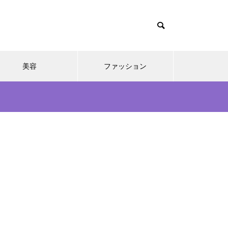
美容
ファッション