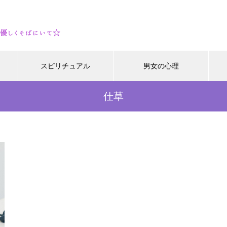
スピリチュアル
男女の心理
仕草