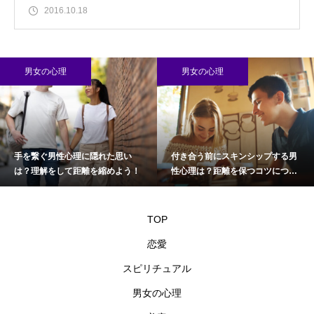
2016.10.18
男女の心理
男女の心理
手を繋ぐ男性心理に隠れた思い
付き合う前にスキンシップする男
は？理解をして距離を縮めよう！
性心理は？距離を保つコツについ
て
TOP
恋愛
スピリチュアル
男女の心理