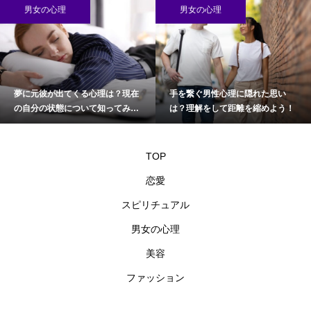
男女の心理
男女の心理
夢に元彼が出てくる心理は？現在
手を繋ぐ男性心理に隠れた思い
の自分の状態について知ってみよ
は？理解をして距離を縮めよう！
う
TOP
恋愛
スピリチュアル
男女の心理
美容
ファッション