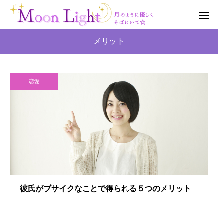
メリット
恋愛
彼氏がブサイクなことで得られる５つのメリット