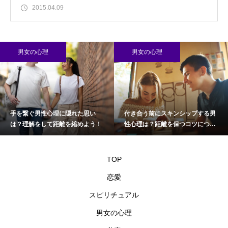
2015.04.09
男女の心理
男女の心理
手を繋ぐ男性心理に隠れた思い
付き合う前にスキンシップする男
は？理解をして距離を縮めよう！
性心理は？距離を保つコツについ
て
TOP
恋愛
スピリチュアル
男女の心理