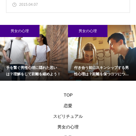
2015.04.07
男女の心理
男女の心理
手を繋ぐ男性心理に隠れた思い
付き合う前にスキンシップする男
は？理解をして距離を縮めよう！
性心理は？距離を保つコツについ
て
TOP
恋愛
スピリチュアル
男女の心理