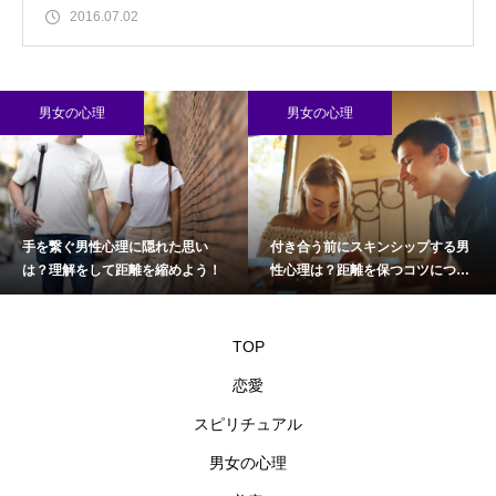
2016.07.02
男女の心理
男女の心理
手を繋ぐ男性心理に隠れた思い
付き合う前にスキンシップする男
は？理解をして距離を縮めよう！
性心理は？距離を保つコツについ
て
TOP
恋愛
スピリチュアル
男女の心理