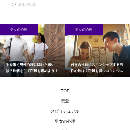
2015.08.16
男女の心理
男女の心理
手を繋ぐ男性心理に隠れた思い
付き合う前にスキンシップする男
は？理解をして距離を縮めよう！
性心理は？距離を保つコツについ
て
TOP
恋愛
スピリチュアル
男女の心理