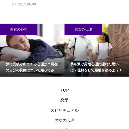
2015.06.09
男女の心理
男女の心理
夢に元彼が出てくる心理は？現在
手を繋ぐ男性心理に隠れた思い
の自分の状態について知ってみよ
は？理解をして距離を縮めよう！
う
TOP
恋愛
スピリチュアル
男女の心理