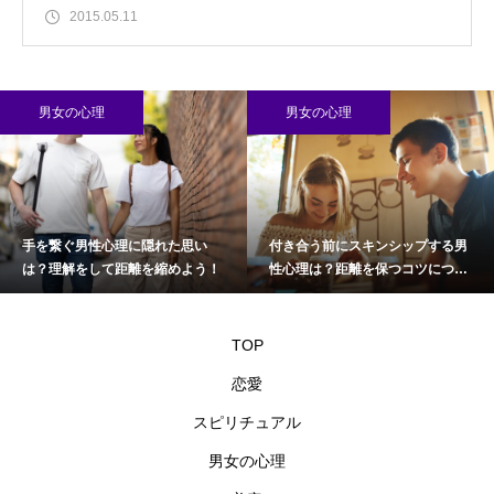
2015.05.11
男女の心理
男女の心理
手を繋ぐ男性心理に隠れた思い
付き合う前にスキンシップする男
は？理解をして距離を縮めよう！
性心理は？距離を保つコツについ
て
TOP
恋愛
スピリチュアル
男女の心理