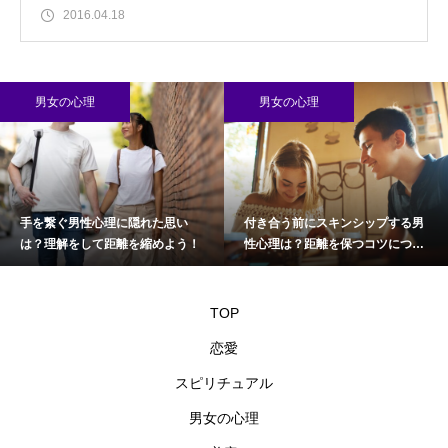
2016.04.18
男女の心理
男女の心理
手を繋ぐ男性心理に隠れた思い
付き合う前にスキンシップする男
は？理解をして距離を縮めよう！
性心理は？距離を保つコツについ
て
TOP
恋愛
スピリチュアル
男女の心理