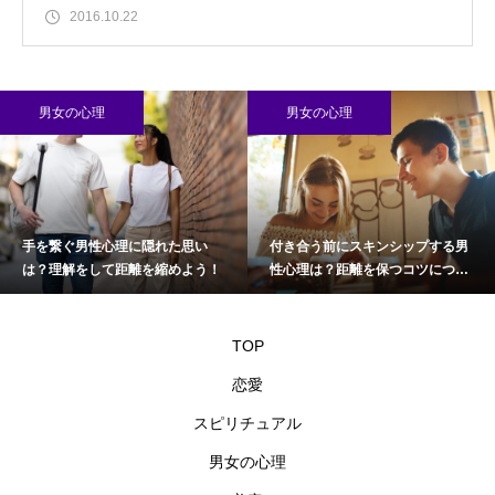
2016.10.22
男女の心理
男女の心理
手を繋ぐ男性心理に隠れた思い
付き合う前にスキンシップする男
は？理解をして距離を縮めよう！
性心理は？距離を保つコツについ
て
TOP
恋愛
スピリチュアル
男女の心理