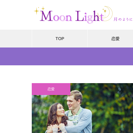
TOP
恋愛
恋愛