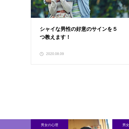
シャイな男性の好意のサインを５
つ教えます！
2020.08.09
男女の心理
男