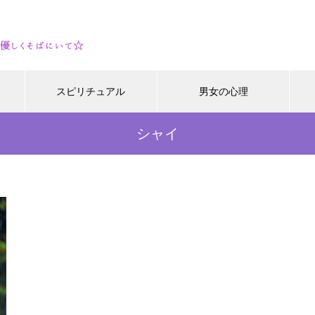
スピリチュアル
男女の心理
シャイ