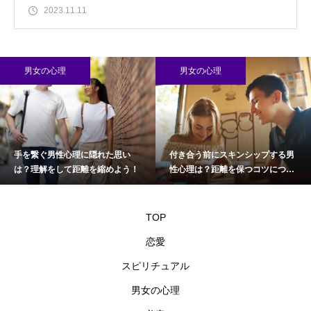
2023.11.11
男女の心理
男女の心理
手を繋ぐ男性心理に隠れた思い
付き合う前にスキンシップする男
は？理解をして距離を縮めよう！
性心理は？距離を保つコツについ
て
TOP
恋愛
スピリチュアル
男女の心理