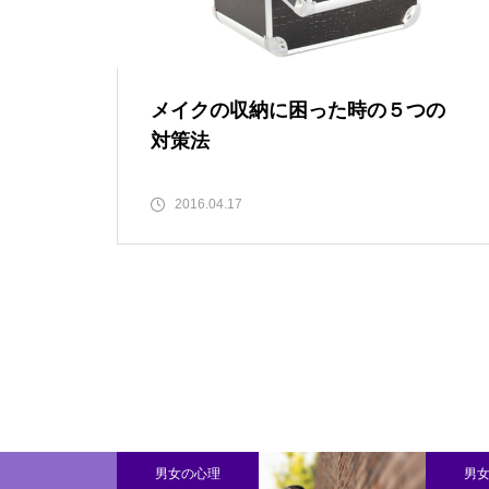
メイクの収納に困った時の５つの
対策法
2016.04.17
理
男女の心理