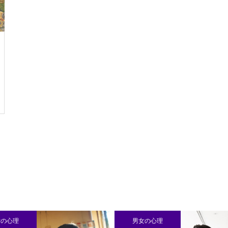
男女の心理