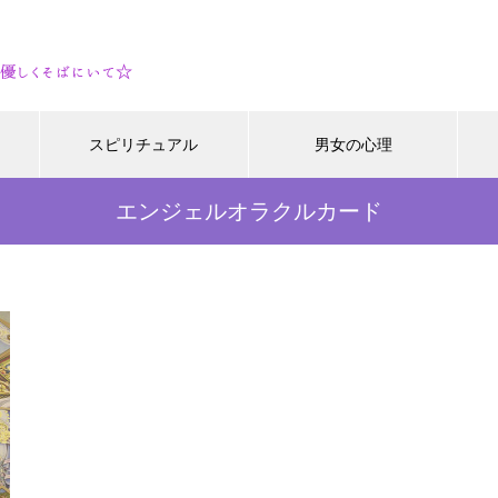
スピリチュアル
男女の心理
エンジェルオラクルカード