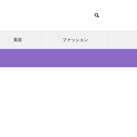
美容
ファッション