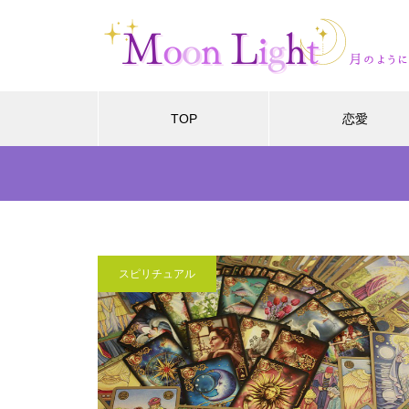
TOP
恋愛
スピリチュアル