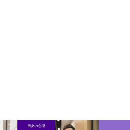
の心理
男女の心理