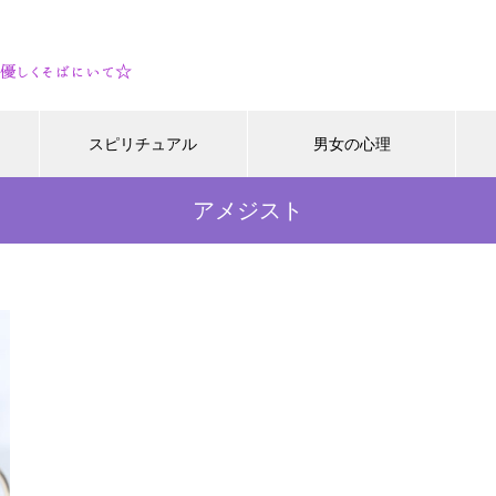
スピリチュアル
男女の心理
アメジスト