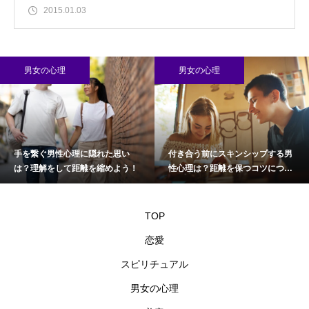
2015.01.03
男女の心理
男女の心理
手を繋ぐ男性心理に隠れた思い
付き合う前にスキンシップする男
は？理解をして距離を縮めよう！
性心理は？距離を保つコツについ
て
TOP
恋愛
スピリチュアル
男女の心理