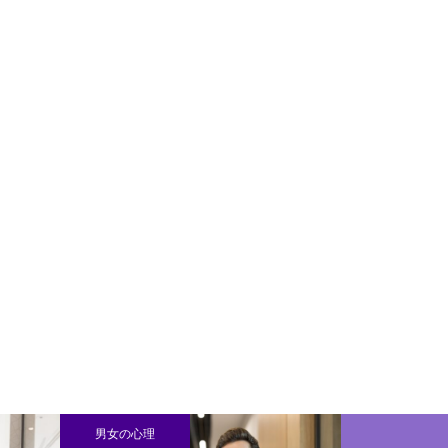
心理
男女の心理