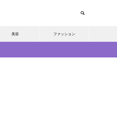
美容
ファッション