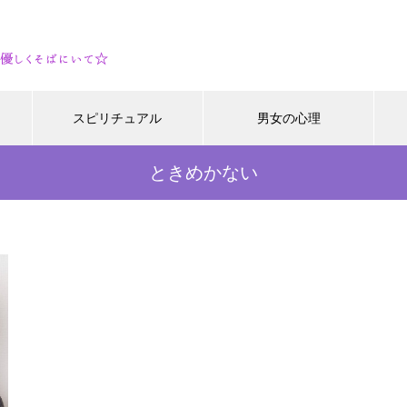
スピリチュアル
男女の心理
ときめかない