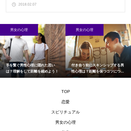
2018.02.07
男女の心理
男女の心理
手を繋ぐ男性心理に隠れた思い
付き合う前にスキンシップする男
は？理解をして距離を縮めよう！
性心理は？距離を保つコツについ
て
TOP
恋愛
スピリチュアル
男女の心理