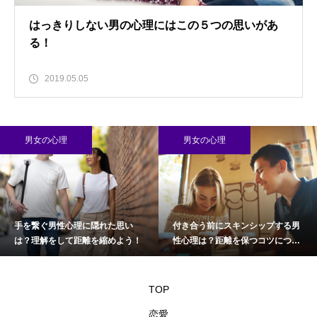
はっきりしない男の心理にはこの５つの思いがあ
る！
2019.05.05
男女の心理
男女の心理
付き合う前にスキンシップする男
職場で好きでたまらない男性心理
性心理は？距離を保つコツについ
を知る方法！恋愛上手になろう！
て
TOP
恋愛